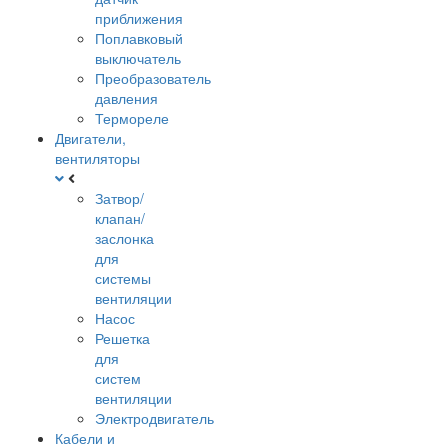
приближения
Поплавковый
выключатель
Преобразователь
давления
Термореле
Двигатели,
вентиляторы
Затвор/
клапан/
заслонка
для
системы
вентиляции
Насос
Решетка
для
систем
вентиляции
Электродвигатель
Кабели и