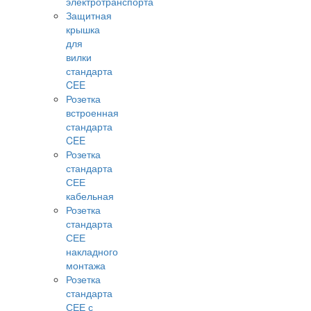
электротранспорта
Защитная
крышка
для
вилки
стандарта
CEE
Розетка
встроенная
стандарта
CEE
Розетка
стандарта
СЕЕ
кабельная
Розетка
стандарта
СЕЕ
накладного
монтажа
Розетка
стандарта
СЕЕ с