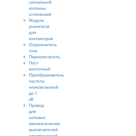
сигнальной
колонны
оптический
Модуль
усилителя
для
контакторов
Ограничитель
тока
Переключатель
Пост
кнопочный
Преобразователь
частоты
низковольтный
до 1
кВ
Привод
для
силовых
автоматических
выключателей
электрический