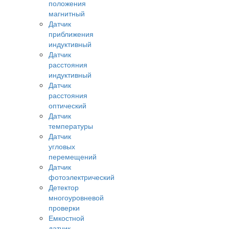
положения
магнитный
Датчик
приближения
индуктивный
Датчик
расстояния
индуктивный
Датчик
расстояния
оптический
Датчик
температуры
Датчик
угловых
перемещений
Датчик
фотоэлектрический
Детектор
многоуровневой
проверки
Емкостной
датчик