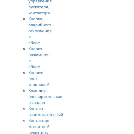
управления
пускателя,
контактора
Кнопка
аварийного
отключения
в
сборе
Кнопка
нажимная
в
сборе
Кнопка/
пост
кнопочный
Комплект
расширительных
выводов
Контакт
вспомогательный
Контактор/
магнитный
пускатель