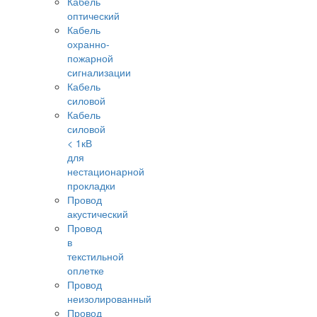
Кабель
оптический
Кабель
охранно-
пожарной
сигнализации
Кабель
силовой
Кабель
силовой
< 1кВ
для
нестационарной
прокладки
Провод
акустический
Провод
в
текстильной
оплетке
Провод
неизолированный
Провод