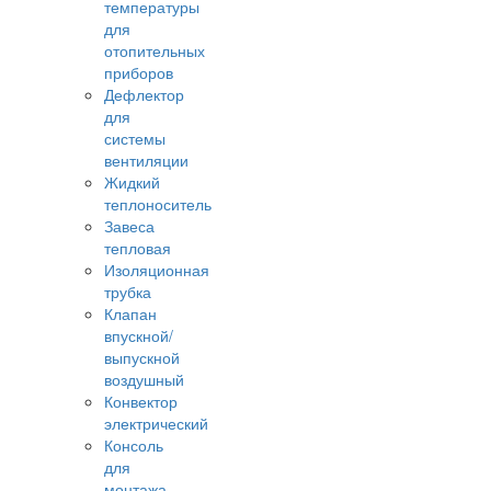
температуры
для
отопительных
приборов
Дефлектор
для
системы
вентиляции
Жидкий
теплоноситель
Завеса
тепловая
Изоляционная
трубка
Клапан
впускной/
выпускной
воздушный
Конвектор
электрический
Консоль
для
монтажа