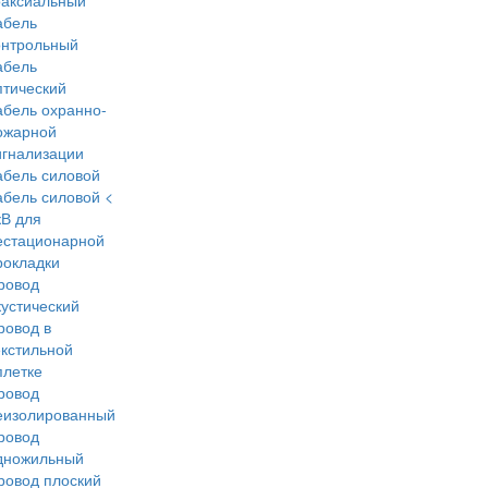
оаксиальный
абель
онтрольный
абель
птический
абель охранно-
ожарной
игнализации
абель силовой
абель силовой <
кВ для
естационарной
рокладки
ровод
кустический
ровод в
екстильной
плетке
ровод
еизолированный
ровод
дножильный
ровод плоский