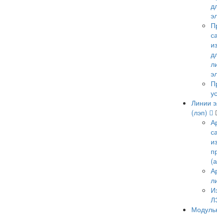
д
э
П
с
и
д
л
э
П
у
Линии э
(лэп)
А
с
и
п
(
А
л
И
Л
Модульн