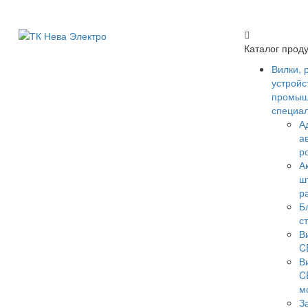
Каталог прод
Вилки, 
устройс
промыш
специа
А
а
р
А
ш
р
Б
с
В
C
В
C
м
З