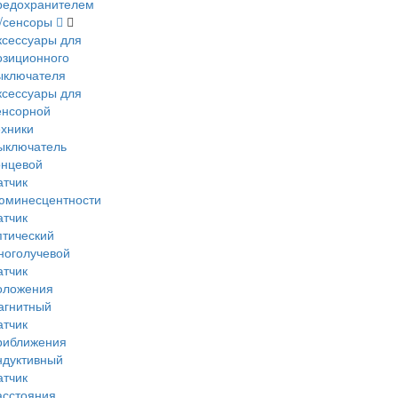
редохранителем
и/сенсоры
ксессуары для
озиционного
ыключателя
ксессуары для
енсорной
ехники
ыключатель
онцевой
атчик
юминесцентности
атчик
птический
ноголучевой
атчик
оложения
агнитный
атчик
риближения
ндуктивный
атчик
асстояния