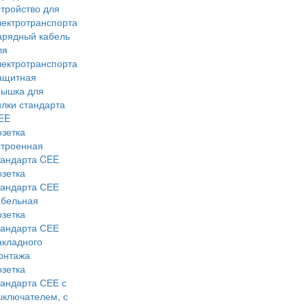
стройство для
лектротранспорта
арядный кабель
ля
лектротранспорта
ащитная
рышка для
илки стандарта
EE
озетка
строенная
тандарта CEE
озетка
тандарта СЕЕ
абельная
озетка
тандарта СЕЕ
акладного
онтажа
озетка
тандарта СЕЕ с
ыключателем, с