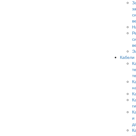
З
з
с
в
Н
Р
с
в
Э
Кабели
К
т
т
К
н
К
К
г
К
и
д
К