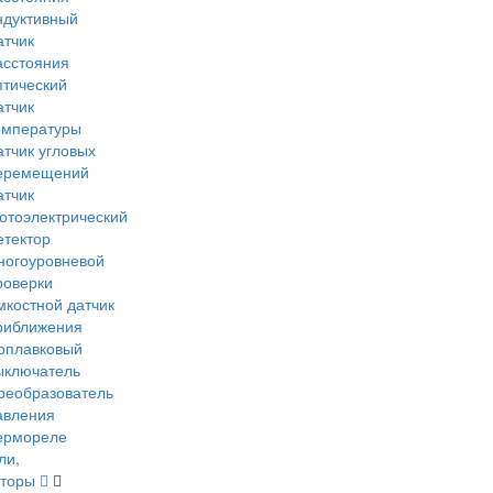
ндуктивный
атчик
асстояния
птический
атчик
емпературы
атчик угловых
еремещений
атчик
отоэлектрический
етектор
ногоуровневой
роверки
мкостной датчик
риближения
оплавковый
ыключатель
реобразователь
авления
ермореле
ли,
яторы