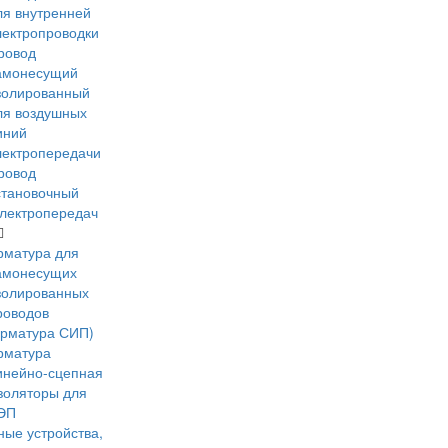
ля внутренней
лектропроводки
ровод
амонесущий
золированный
ля воздушных
иний
лектропередачи
ровод
становочный
лектропередач
рматура для
амонесущих
золированных
роводов
арматура СИП)
рматура
инейно-сцепная
золяторы для
ЭП
ые устройства,