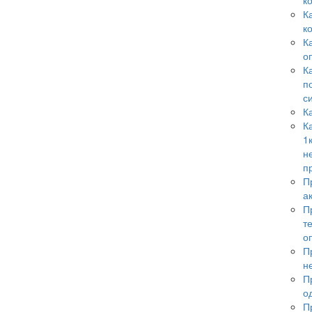
к
К
к
К
о
К
п
с
К
К
1
н
п
П
а
П
т
о
П
н
П
о
П