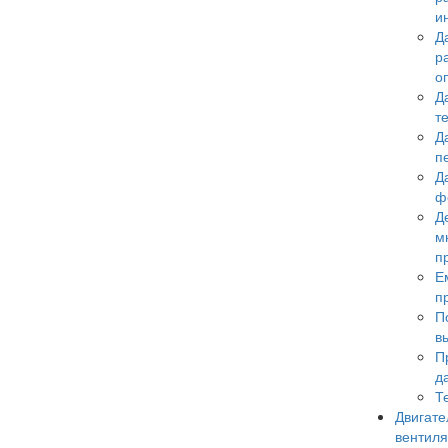
и
Д
р
о
Д
т
Д
п
Д
ф
Д
м
п
Е
п
П
в
П
д
Т
Двигате
вентил