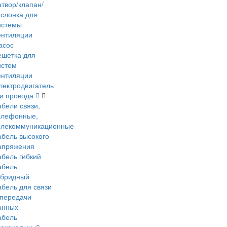
атвор/клапан/
аслонка для
истемы
ентиляции
асос
ешетка для
истем
ентиляции
лектродвигатель
 и провода
абели связи,
елефонные,
елекоммуникационные
абель высокого
апряжения
абель гибкий
абель
ибридный
абель для связи
 передачи
анных
абель