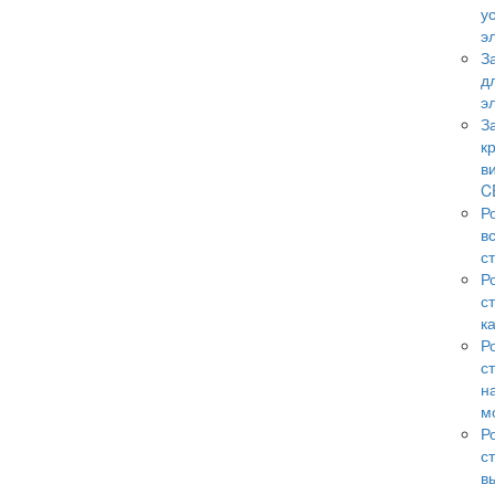
у
э
З
д
э
З
к
в
C
Р
в
с
Р
с
к
Р
с
н
м
Р
с
в