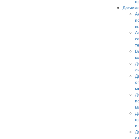
п
Датчик
А
п
в
А
с
т
В
к
Д
л
Д
о
м
Д
п
м
Д
п
и
Д
р