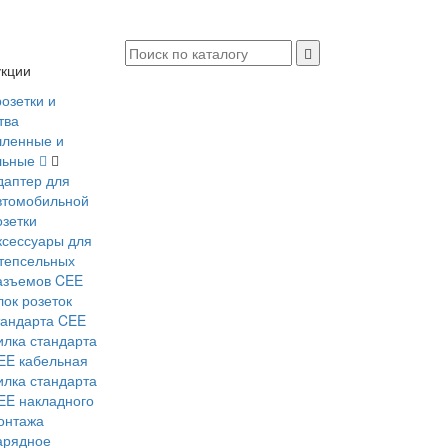
укции
розетки и
тва
ленные и
льные
даптер для
втомобильной
озетки
ксессуары для
тепсельных
азъемов CEE
лок розеток
тандарта CEE
илка стандарта
EE кабельная
илка стандарта
EE накладного
онтажа
арядное