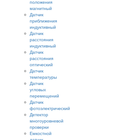
положения
магнитный
Датчик
приближения
индуктивный
Датчик
расстояния
индуктивный
Датчик
расстояния
оптический
Датчик
температуры
Датчик
угловых
перемещений
Датчик
фотоэлектрический
Детектор
многоуровневой
проверки
Емкостной
датчик