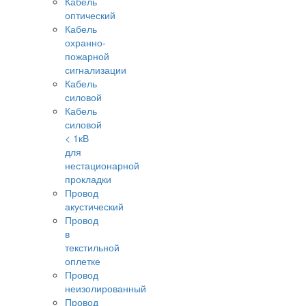
Кабель
оптический
Кабель
охранно-
пожарной
сигнализации
Кабель
силовой
Кабель
силовой
< 1кВ
для
нестационарной
прокладки
Провод
акустический
Провод
в
текстильной
оплетке
Провод
неизолированный
Провод