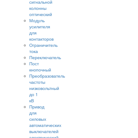
сигнальной
колонны
оптический
Модуль
усилителя
для
контакторов
Ограничитель
тока
Переключатель
Пост
кнопочный
Преобразователь
частоты
низковольтный
до 1
кВ
Привод
для
силовых
автоматических
выключателей
электрический