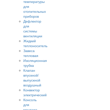
температуры
для
отопительных
приборов
Дефлектор
для
системы
вентиляции
Жидкий
теплоноситель
Завеса
тепловая
Изоляционная
трубка
Клапан
впускной/
выпускной
воздушный
Конвектор
электрический
Консоль
для
монтажа