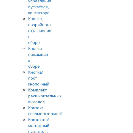
управления
пускателя,
контактора
Кнопка
аварийного
отключения
в
сборе
Кнопка
нажимная
в
сборе
Кнопка/
пост
кнопочный
Комплект
расширительных
выводов
Контакт
вспомогательный
Контактор/
магнитный
пускатель