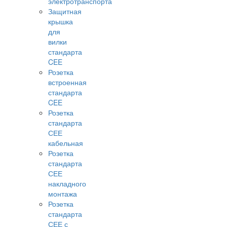
электротранспорта
Защитная
крышка
для
вилки
стандарта
CEE
Розетка
встроенная
стандарта
CEE
Розетка
стандарта
СЕЕ
кабельная
Розетка
стандарта
СЕЕ
накладного
монтажа
Розетка
стандарта
СЕЕ с