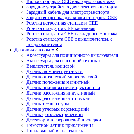
Вилка стандарта CEE накладного монтажа
Зарядное устройство для электротранспорта
Зарядный кабель для электротранспорта
Защитная крышка для вилки стандарта CEE
Розетка встроенная стандарта CEE
Розетка стандарта СЕЕ кабельная
Розетка стандарта СЕЕ накладного монтажа
Розетка стандарта СЕЕ с выключателем, с
предохранителем
Датчики/сенсоры
Аксессуары для позиционного выключателя
Аксессуары для сенсорной техники
Выключатель концевой
Датчик люминесцентности
Датчик оптический многолучевой
Датчик положения магнитный
Датчик приближения индуктивный
Датчик расстояния индуктивный
Датчик расстояния оптический
Датчик температуры
Датчик угловых перемещений
Датчик фотоэлектрический
Детектор многоуровневой проверки
Емкостной датчик приближения
Поплавковый выключатель