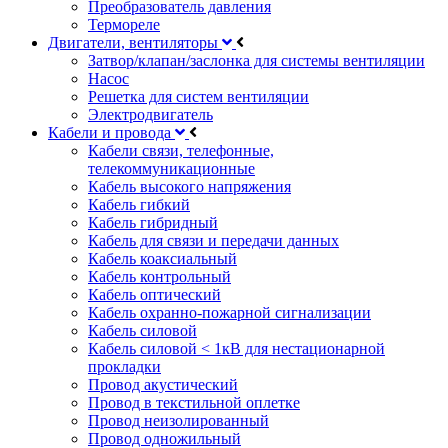
Преобразователь давления
Термореле
Двигатели, вентиляторы
Затвор/клапан/заслонка для системы вентиляции
Насос
Решетка для систем вентиляции
Электродвигатель
Кабели и провода
Кабели связи, телефонные,
телекоммуникационные
Кабель высокого напряжения
Кабель гибкий
Кабель гибридный
Кабель для связи и передачи данных
Кабель коаксиальный
Кабель контрольный
Кабель оптический
Кабель охранно-пожарной сигнализации
Кабель силовой
Кабель силовой < 1кВ для нестационарной
прокладки
Провод акустический
Провод в текстильной оплетке
Провод неизолированный
Провод одножильный