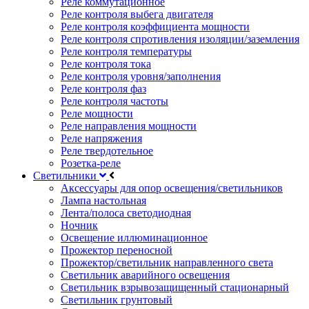
Реле коммутационное
Реле контроля выбега двигателя
Реле контроля коэффициента мощности
Реле контроля спротивления изоляции/заземления
Реле контроля температуры
Реле контроля тока
Реле контроля уровня/заполнения
Реле контроля фаз
Реле контроля частоты
Реле мощности
Реле направления мощности
Реле напряжения
Реле твердотельное
Розетка-реле
Светильники
Аксессуары для опор освещения/светильников
Лампа настольная
Лента/полоса светодиодная
Ночник
Освещение иллюминационное
Прожектор переносной
Прожектор/светильник направленного света
Светильник аварийного освещения
Светильник взрывозащищенный стационарный
Светильник грунтовый