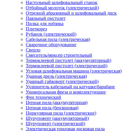
Настольный шлифовальный станок
Отбойный молоток (электрический)
Отрезной абразивный и шлифовальный диск
Паяльный пистолет
Пилка для лобзика
Плиткорез
Рубанок (электрический)
Сабельная пила (электрическая)
Сварочное оборудование
Сверло
Смеситель/миксер строительный
Термоклеевой пистолет (аккумуляторный)
Термоклеевой пистолет (электрический)
Угловая шлифовальная машина (электрическая)
Ударная дрель (электрическая)
Ударный гайковерт (электрический)
Удлинитель кабельный на катушке/барабане
Универсальная фреза и комплектующие
Фен технический
Цепная пила (аккумуляторная)
Цепная пила (бензиновая)
Циркулярная пила (электрические)
Шуруповерт (аккумуляторный)
Шуруповерт (электрический)
Электрическая торцовая дисковая пила