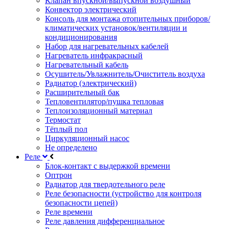
Клапан впускной/выпускной воздушный
Конвектор электрический
Консоль для монтажа отопительных приборов/
климатических установок/вентиляции и
кондиционирования
Набор для нагревательных кабелей
Нагреватель инфракрасный
Нагревательный кабель
Осушитель/Увлажнитель/Очиститель воздуха
Радиатор (электрический)
Расширительный бак
Тепловентилятор/пушка тепловая
Теплоизоляционный материал
Термостат
Тёплый пол
Циркуляционный насос
Не определено
Реле
Блок-контакт с выдержкой времени
Оптрон
Радиатор для твердотельного реле
Реле безопасности (устройство для контроля
безопасности цепей)
Реле времени
Реле давления дифференциальное