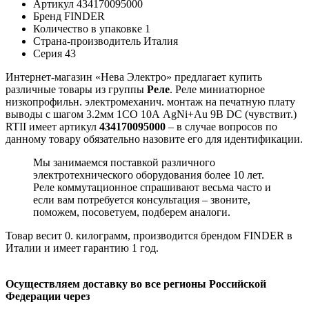
Артикул
434170095000
Бренд
FINDER
Количество в упаковке
1
Страна-производитель
Италия
Серия
43
Интернет-магазин «Нева Электро» предлагает купить
различные товары из группы
Реле
. Реле миниатюрное
низкопрофильн. электромеханич. монтаж на печатную плату
выводы с шагом 3.2мм 1CO 10А AgNi+Au 9В DC (чувствит.)
RTII имеет артикул
434170095000
– в случае вопросов по
данному товару обязательно назовите его для идентификации.
Мы занимаемся поставкой различного
электротехнического оборудования более 10 лет.
Реле коммутационное спрашивают весьма часто и
если вам потребуется консультация – звоните,
поможем, посоветуем, подберем аналоги.
Товар весит 0. килограмм, производится брендом FINDER в
Италии и имеет гарантию 1 год.
Осуществляем доставку во все регионы Российской
Федерации через