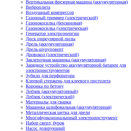
Вертикальная фрезерная машина (аккумуляторная)
Виброплита
Воздушный компрессор
Газонный триммер (электрический)
Газонокосилка (бензиновая)
Газонокосилка (электрическая)
Генератор электроэнергии
Диск циркулярной пилы
Дрель (аккумуляторная)
Дрель-шуруповерт
Дровокол (электрический)
Заклепочная машинка (аккумуляторная)
Зарядное устройство аккумуляторной батареи для
электроинструментов
Зубило для перфоратора
Клеевой стержень для клеевого пистолета
Коронка по бетону
Лобзик (аккумуляторный)
Лобзик (электрический)
Материалы для сварки
Машинка шлифовальная (аккумуляторная)
Металлическая щетка для дрели
Многофункциональниый электроинструмент
Набор сверл, буров
Насос дозирующий