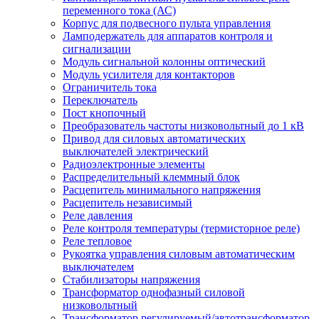
переменного тока (АС)
Корпус для подвесного пульта управления
Ламподержатель для аппаратов контроля и
сигнализации
Модуль сигнальной колонны оптический
Модуль усилителя для контакторов
Ограничитель тока
Переключатель
Пост кнопочный
Преобразователь частоты низковольтный до 1 кВ
Привод для силовых автоматических
выключателей электрический
Радиоэлектронные элементы
Распределительный клеммный блок
Расцепитель минимального напряжения
Расцепитель независимый
Реле давления
Реле контроля температуры (термисторное реле)
Реле тепловое
Рукоятка управления силовым автоматическим
выключателем
Стабилизаторы напряжения
Трансформатор однофазный силовой
низковольтный
Трансформатор регулируемый/автотрансформатор