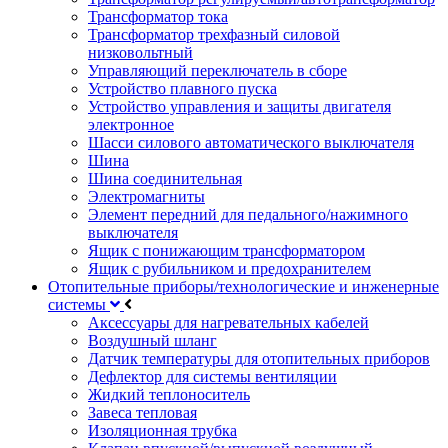
Трансформатор тока
Трансформатор трехфазный силовой
низковольтный
Управляющий переключатель в сборе
Устройство плавного пуска
Устройство управления и защиты двигателя
электронное
Шасси силового автоматического выключателя
Шина
Шина соединительная
Электромагниты
Элемент передний для педального/нажимного
выключателя
Ящик с понижающим трансформатором
Ящик с рубильником и предохранителем
Отопительные приборы/технологические и инженерные
системы
Аксессуары для нагревательных кабелей
Воздушный шланг
Датчик температуры для отопительных приборов
Дефлектор для системы вентиляции
Жидкий теплоноситель
Завеса тепловая
Изоляционная трубка