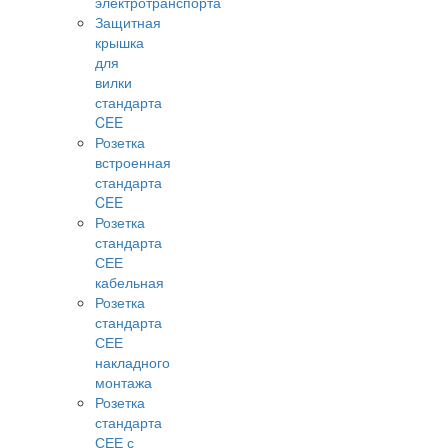
электротранспорта
Защитная
крышка
для
вилки
стандарта
CEE
Розетка
встроенная
стандарта
CEE
Розетка
стандарта
СЕЕ
кабельная
Розетка
стандарта
СЕЕ
накладного
монтажа
Розетка
стандарта
СЕЕ с