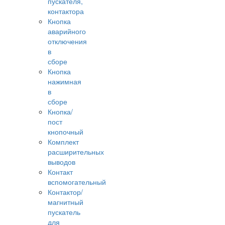
пускателя,
контактора
Кнопка
аварийного
отключения
в
сборе
Кнопка
нажимная
в
сборе
Кнопка/
пост
кнопочный
Комплект
расширительных
выводов
Контакт
вспомогательный
Контактор/
магнитный
пускатель
для