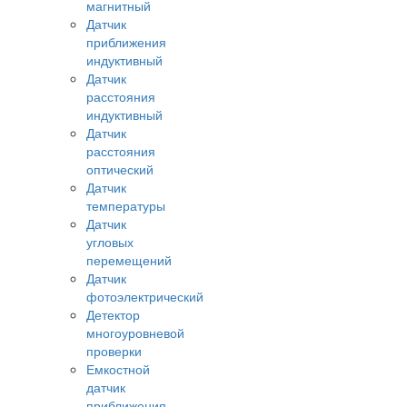
магнитный
Датчик
приближения
индуктивный
Датчик
расстояния
индуктивный
Датчик
расстояния
оптический
Датчик
температуры
Датчик
угловых
перемещений
Датчик
фотоэлектрический
Детектор
многоуровневой
проверки
Емкостной
датчик
приближения