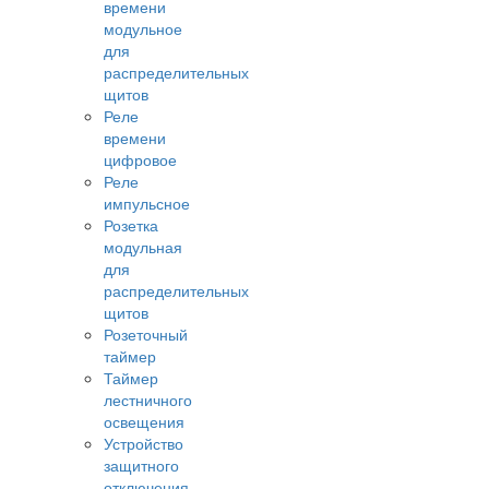
времени
модульное
для
распределительных
щитов
Реле
времени
цифровое
Реле
импульсное
Розетка
модульная
для
распределительных
щитов
Розеточный
таймер
Таймер
лестничного
освещения
Устройство
защитного
отключения