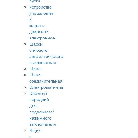
пуска
Устройство
управления
и
защиты
двигателя
электронное
Шасси
силового
автоматического
выключателя
Шина
Шина
соединительная
Электромагниты
Элемент
передний
для
педального/
нажимного
выключателя
Ящик
с