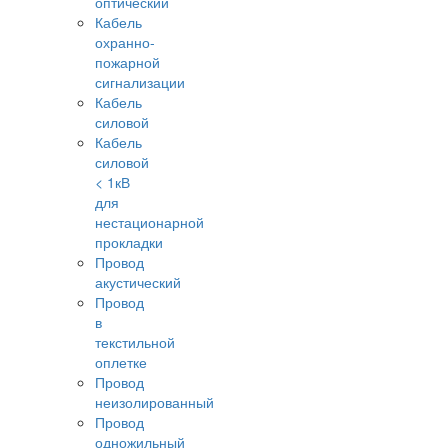
оптический
Кабель
охранно-
пожарной
сигнализации
Кабель
силовой
Кабель
силовой
< 1кВ
для
нестационарной
прокладки
Провод
акустический
Провод
в
текстильной
оплетке
Провод
неизолированный
Провод
одножильный