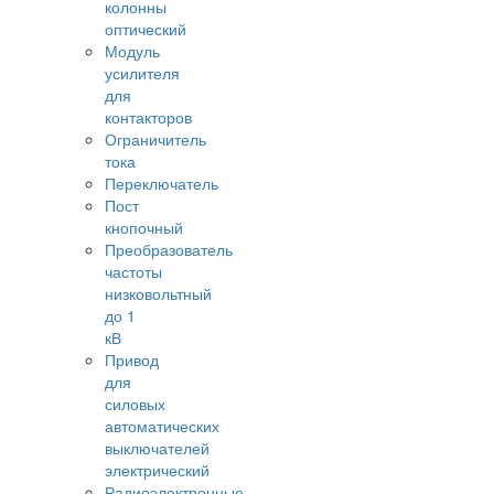
колонны
оптический
Модуль
усилителя
для
контакторов
Ограничитель
тока
Переключатель
Пост
кнопочный
Преобразователь
частоты
низковольтный
до 1
кВ
Привод
для
силовых
автоматических
выключателей
электрический
Радиоэлектронные