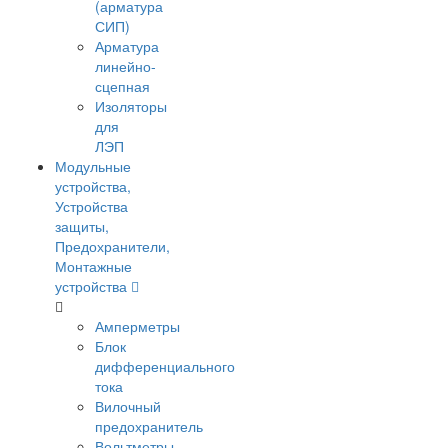
(арматура
СИП)
Арматура
линейно-
сцепная
Изоляторы
для
ЛЭП
Модульные
устройства,
Устройства
защиты,
Предохранители,
Монтажные
устройства
Амперметры
Блок
дифференциального
тока
Вилочный
предохранитель
Вольтметры