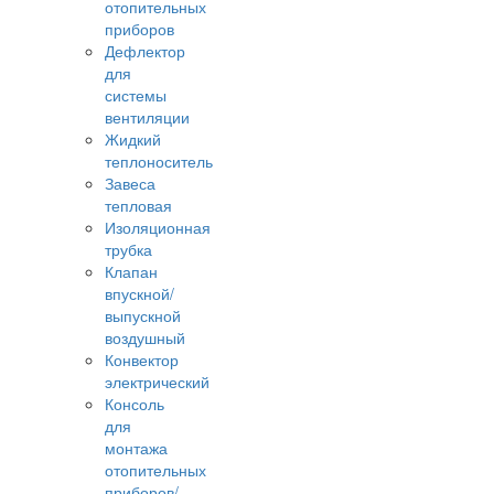
отопительных
приборов
Дефлектор
для
системы
вентиляции
Жидкий
теплоноситель
Завеса
тепловая
Изоляционная
трубка
Клапан
впускной/
выпускной
воздушный
Конвектор
электрический
Консоль
для
монтажа
отопительных
приборов/