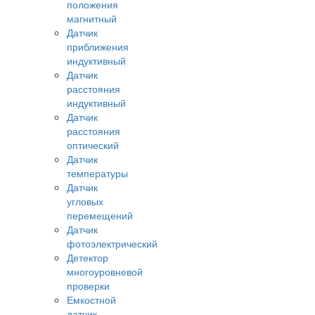
положения
магнитный
Датчик
приближения
индуктивный
Датчик
расстояния
индуктивный
Датчик
расстояния
оптический
Датчик
температуры
Датчик
угловых
перемещений
Датчик
фотоэлектрический
Детектор
многоуровневой
проверки
Емкостной
датчик