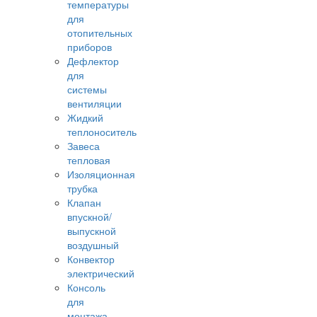
температуры
для
отопительных
приборов
Дефлектор
для
системы
вентиляции
Жидкий
теплоноситель
Завеса
тепловая
Изоляционная
трубка
Клапан
впускной/
выпускной
воздушный
Конвектор
электрический
Консоль
для
монтажа