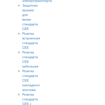
электротранспорта
Защитная
крышка
для
вилки
стандарта
CEE
Розетка
встроенная
стандарта
CEE
Розетка
стандарта
СЕЕ
кабельная
Розетка
стандарта
СЕЕ
накладного
монтажа
Розетка
стандарта
СЕЕ с