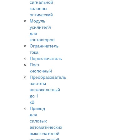
сигнальной
колонны
оптический
Модуль
усилителя
для
контакторов
Ограничитель
тока
Переключатель
Пост
кнопочный
Преобразователь
частоты
низковольтный
до 1
кВ
Привод
для
силовых
автоматических
выключателей
электрический