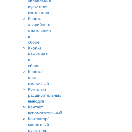
управления
пускателя,
контактора
Кнопка
аварийного
отключения
в
сборе
Кнопка
нажимная
в
сборе
Кнопка/
пост
кнопочный
Комплект
расширительных
выводов
Контакт
вспомогательный
Контактор/
магнитный
пускатель