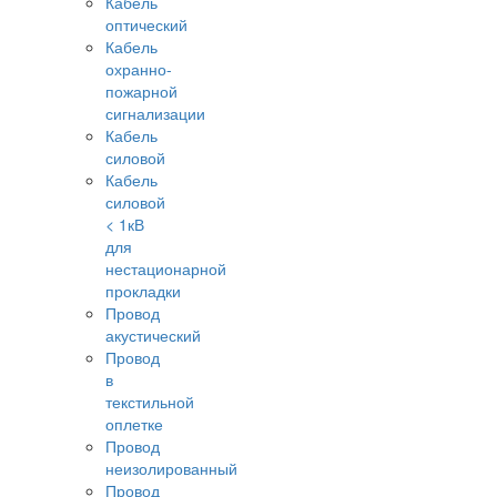
Кабель
оптический
Кабель
охранно-
пожарной
сигнализации
Кабель
силовой
Кабель
силовой
< 1кВ
для
нестационарной
прокладки
Провод
акустический
Провод
в
текстильной
оплетке
Провод
неизолированный
Провод