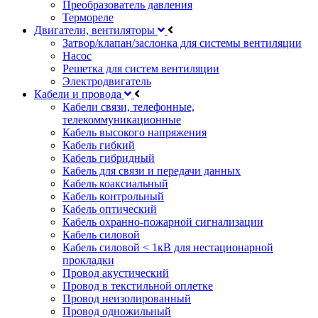
Преобразователь давления
Термореле
Двигатели, вентиляторы
Затвор/клапан/заслонка для системы вентиляции
Насос
Решетка для систем вентиляции
Электродвигатель
Кабели и провода
Кабели связи, телефонные,
телекоммуникационные
Кабель высокого напряжения
Кабель гибкий
Кабель гибридный
Кабель для связи и передачи данных
Кабель коаксиальный
Кабель контрольный
Кабель оптический
Кабель охранно-пожарной сигнализации
Кабель силовой
Кабель силовой < 1кВ для нестационарной
прокладки
Провод акустический
Провод в текстильной оплетке
Провод неизолированный
Провод одножильный