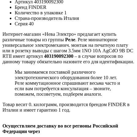
Артикул
403190092300
Бренд
FINDER
Количество в упаковке
1
Страна-производитель
Италия
Серия
40
Интернет-магазин «Нева Электро» предлагает купить
различные товары из группы
Реле
. Реле миниатюрное
универсальное электромеханич. монтаж на печатную плату
или в розетку выводы с шагом 3.5мм 1NO 10А AgCdO 9В DC
RTII имеет артикул
403190092300
– в случае вопросов по
данному товару обязательно назовите его для идентификации.
Мы занимаемся поставкой различного
электротехнического оборудования более 10 лет.
Реле коммутационное спрашивают весьма часто и
если вам потребуется консультация – звоните,
поможем, посоветуем, подберем аналоги.
Товар весит 0. килограмм, производится брендом FINDER в
Италии и имеет гарантию 1 год.
Осуществляем доставку во все регионы Российской
Федерации через