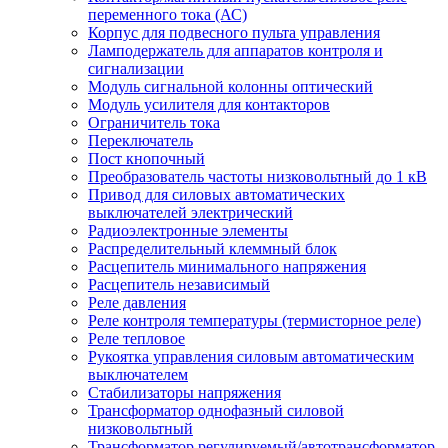
переменного тока (АС)
Корпус для подвесного пульта управления
Ламподержатель для аппаратов контроля и
сигнализации
Модуль сигнальной колонны оптический
Модуль усилителя для контакторов
Ограничитель тока
Переключатель
Пост кнопочный
Преобразователь частоты низковольтный до 1 кВ
Привод для силовых автоматических
выключателей электрический
Радиоэлектронные элементы
Распределительный клеммный блок
Расцепитель минимального напряжения
Расцепитель независимый
Реле давления
Реле контроля температуры (термисторное реле)
Реле тепловое
Рукоятка управления силовым автоматическим
выключателем
Стабилизаторы напряжения
Трансформатор однофазный силовой
низковольтный
Трансформатор регулируемый/автотрансформатор