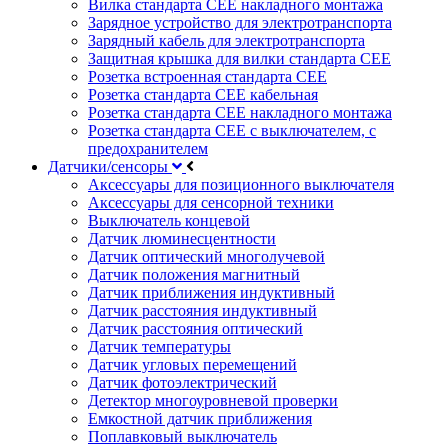
Вилка стандарта CEE накладного монтажа
Зарядное устройство для электротранспорта
Зарядный кабель для электротранспорта
Защитная крышка для вилки стандарта CEE
Розетка встроенная стандарта CEE
Розетка стандарта СЕЕ кабельная
Розетка стандарта СЕЕ накладного монтажа
Розетка стандарта СЕЕ с выключателем, с
предохранителем
Датчики/сенсоры
Аксессуары для позиционного выключателя
Аксессуары для сенсорной техники
Выключатель концевой
Датчик люминесцентности
Датчик оптический многолучевой
Датчик положения магнитный
Датчик приближения индуктивный
Датчик расстояния индуктивный
Датчик расстояния оптический
Датчик температуры
Датчик угловых перемещений
Датчик фотоэлектрический
Детектор многоуровневой проверки
Емкостной датчик приближения
Поплавковый выключатель