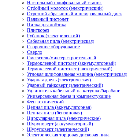
Настольный шлифовальный станок
Отбойный молоток (электрический)
Отрезной абразивный и шлифовальный диск
Паяльный пистолет
Пилка для лобзика
Плиткорез
Рубанок (электрический)
Сабельная пила (электрическая)
Сварочное оборудование
Сверло
Смеситель/миксер строительный
Термоклеевой пистолет (аккумуляторный)
Термоклеевой пистолет (электрический)
Угловая шлифовальная машина (электрическая)
Ударная дрель (электрическая)
Ударный гайковерт (электрический)
Удлинитель кабельный на катушке/барабане
Универсальная фреза и комплектующие
Фен технический
Цепная пила (аккумуляторная)
Цепная пила (бензиновая)
Циркулярная пила (электрические)
Шуруповерт (аккумуляторный)
Шуруповерт (электрический)
Электрическая торцовая дисковая пила