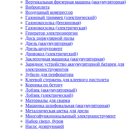
Вертикальная фрезерная машина (аккумуляторная)
Виброплита
Воздушный компрессор
Газонный триммер (электрический)
Газонокосилка (бензиновая)
Газонокосилка (электрическая)
Генератор электроэнергии
Диск циркулярной пилы
Дрель (аккумуляторная)
Дрель-шуруповерт
Дровокол (электрический)
Заклепочная машинка (аккумуляторная)
Зарядное устройство аккумуляторной батареи для
электроинструментов
Зубило для перфоратора
Клеевой стержень для клеевого пистолета
Коронка по бетону
Лобзик (аккумуляторный)
Лобзик (электрический)
Материалы для сварки
Машинка шлифовальная (аккумуляторная)
Металлическая щетка для дрели
Многофункциональниый электроинструмент
Набор сверл, буров
Насос дозирующий