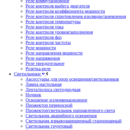
Реле коммутационное
Реле контроля выбега двигателя
Реле контроля коэффициента мощности
Реле контроля спротивления изоляции/заземления
Реле контроля температуры
Реле контроля тока
Реле контроля уровня/заполнения
Реле контроля фаз
Реле контроля частоты
Реле мощности
Реле направления мощности
Реле напряжения
Реле твердотельное
Розетка-реле
Светильники
Аксессуары для опор освещения/светильников
Лампа настольная
Лента/полоса светодиодная
Ночник
Освещение иллюминационное
Прожектор переносной
Прожектор/светильник направленного света
Светильник аварийного освещения
Светильник взрывозащищенный стационарный
Светильник грунтовый