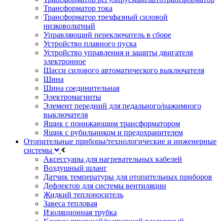
Трансформатор тока
Трансформатор трехфазный силовой
низковольтный
Управляющий переключатель в сборе
Устройство плавного пуска
Устройство управления и защиты двигателя
электронное
Шасси силового автоматического выключателя
Шина
Шина соединительная
Электромагниты
Элемент передний для педального/нажимного
выключателя
Ящик с понижающим трансформатором
Ящик с рубильником и предохранителем
Отопительные приборы/технологические и инженерные
системы
Аксессуары для нагревательных кабелей
Воздушный шланг
Датчик температуры для отопительных приборов
Дефлектор для системы вентиляции
Жидкий теплоноситель
Завеса тепловая
Изоляционная трубка