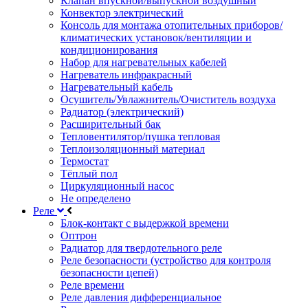
Клапан впускной/выпускной воздушный
Конвектор электрический
Консоль для монтажа отопительных приборов/
климатических установок/вентиляции и
кондиционирования
Набор для нагревательных кабелей
Нагреватель инфракрасный
Нагревательный кабель
Осушитель/Увлажнитель/Очиститель воздуха
Радиатор (электрический)
Расширительный бак
Тепловентилятор/пушка тепловая
Теплоизоляционный материал
Термостат
Тёплый пол
Циркуляционный насос
Не определено
Реле
Блок-контакт с выдержкой времени
Оптрон
Радиатор для твердотельного реле
Реле безопасности (устройство для контроля
безопасности цепей)
Реле времени
Реле давления дифференциальное