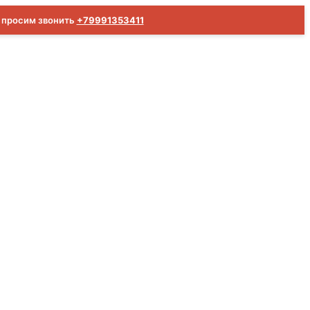
м просим звонить
+79991353411