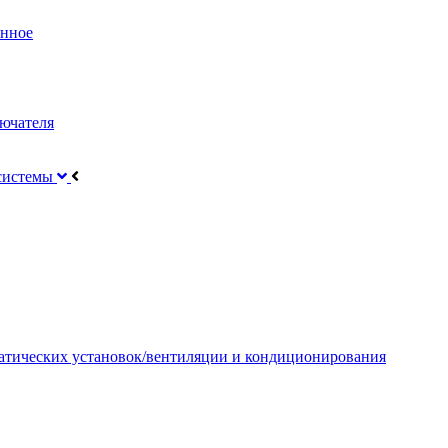
онное
ючателя
 системы
атических установок/вентиляции и кондиционирования