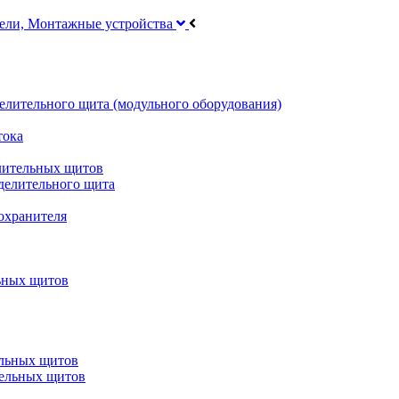
тели, Монтажные устройства
делительного щита (модульного оборудования)
тока
лительных щитов
делительного щита
охранителя
ьных щитов
ельных щитов
тельных щитов