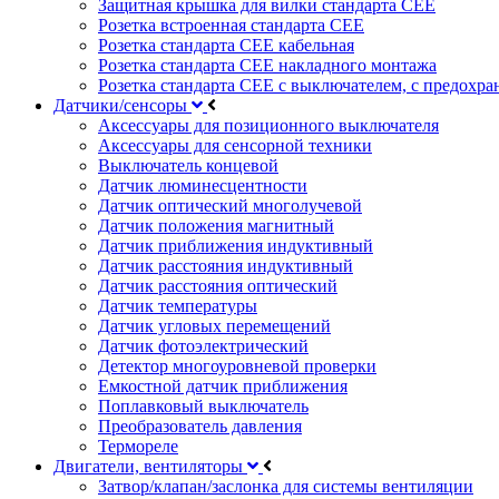
Защитная крышка для вилки стандарта CEE
Розетка встроенная стандарта CEE
Розетка стандарта СЕЕ кабельная
Розетка стандарта СЕЕ накладного монтажа
Розетка стандарта СЕЕ с выключателем, с предохра
Датчики/сенсоры
Аксессуары для позиционного выключателя
Аксессуары для сенсорной техники
Выключатель концевой
Датчик люминесцентности
Датчик оптический многолучевой
Датчик положения магнитный
Датчик приближения индуктивный
Датчик расстояния индуктивный
Датчик расстояния оптический
Датчик температуры
Датчик угловых перемещений
Датчик фотоэлектрический
Детектор многоуровневой проверки
Емкостной датчик приближения
Поплавковый выключатель
Преобразователь давления
Термореле
Двигатели, вентиляторы
Затвор/клапан/заслонка для системы вентиляции