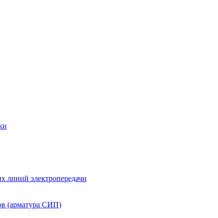
ки
х линий электропередачи
ов (арматура СИП)