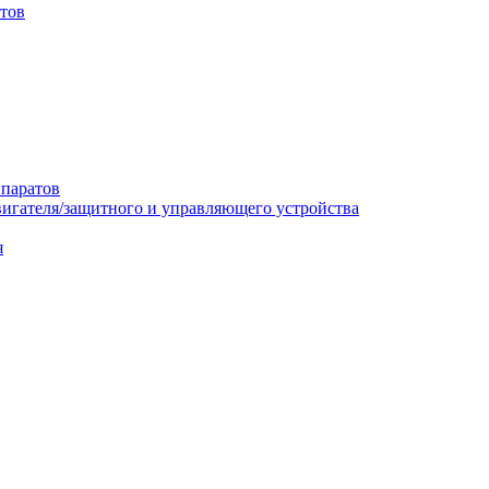
итов
ппаратов
вигателя/защитного и управляющего устройства
я