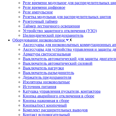
Реле времени модульное для распределительных щ
Реле времени цифровое
Реле импульсное
Розетка модульная для распределительных щитов
Розеточный таймер
Таймер лестничного освещения
Устройство защитного отключения (УЗО)
Цилиндрический предохранитель
Оборудование низковольтное
Аксессуары для низковольтных коммутационных а
Аксессуары для устройства управления и защиты д
Арматура светосигнальная
Выключатель автоматический для защиты двигател
Выключатель автоматический силовой
Выключатель нагрузки
Выключатель-разъединитель
Держатель предохранителя
Изоляторы низковольтные
Источник питания
Катушка управления пускателя, контактора
Кнопка аварийного отключения в сборе
Кнопка нажимная в сборе
Кнопка/пост кнопочный
Комплект расширительных выводов
Контакт вспомогательный