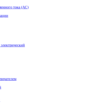
менного тока (АС)
зации
 электрический
лючателем
й
й