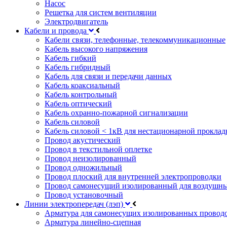
Насос
Решетка для систем вентиляции
Электродвигатель
Кабели и провода
Кабели связи, телефонные, телекоммуникационные
Кабель высокого напряжения
Кабель гибкий
Кабель гибридный
Кабель для связи и передачи данных
Кабель коаксиальный
Кабель контрольный
Кабель оптический
Кабель охранно-пожарной сигнализации
Кабель силовой
Кабель силовой < 1кВ для нестационарной проклад
Провод акустический
Провод в текстильной оплетке
Провод неизолированный
Провод одножильный
Провод плоский для внутренней электропроводки
Провод самонесущий изолированный для воздушны
Провод установочный
Линии электропередач (лэп)
Арматура для самонесущих изолированных провод
Арматура линейно-сцепная