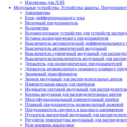
Изоляторы для ЛЭП
Модульные устройства, Устройства защиты, Предохрани
Амперметры
Блок дифференциального тока
Вилочный предохранитель
Вольтметры
Вспомогательное устройство для устройств распре
Вставка цилиндрического предохранителя
Выключатель автоматический дифференциального 
Выключатель автоматический модульный
Выключатель сумеречный модульный для распреде
Выключатель/переключатель модульный для распре
Держатель для цилиндрических предохранителей
Держатель низковольтного ножевого плавкого пред
Звонковый трансформатор
Звонок модульный для распределительных щитов
Измерительная шкала для приборов
Индикатор световой модульный для распределител
Кнопка модульная для распределительных щитов
Многофункциональный измерительный прибор
Плавкий предохранитель низковольтный ножевой
Предохранитель среднего и высокого напряжения
Пускатель магнитный модульный для распределит
Регулятор температуры модульный для распредели
Реле времени аналоговое