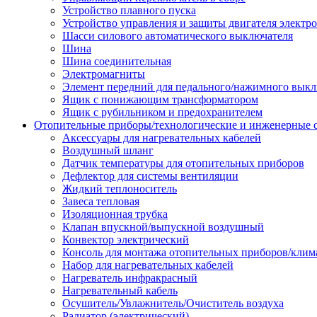
Устройство плавного пуска
Устройство управления и защиты двигателя электр
Шасси силового автоматического выключателя
Шина
Шина соединительная
Электромагниты
Элемент передний для педального/нажимного выкл
Ящик с понижающим трансформатором
Ящик с рубильником и предохранителем
Отопительные приборы/технологические и инженерные
Аксессуары для нагревательных кабелей
Воздушный шланг
Датчик температуры для отопительных приборов
Дефлектор для системы вентиляции
Жидкий теплоноситель
Завеса тепловая
Изоляционная трубка
Клапан впускной/выпускной воздушный
Конвектор электрический
Консоль для монтажа отопительных приборов/клим
Набор для нагревательных кабелей
Нагреватель инфракрасный
Нагревательный кабель
Осушитель/Увлажнитель/Очиститель воздуха
Радиатор (электрический)