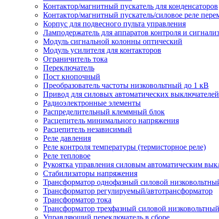
Контактор/магнитный пускатель для конденсаторов
Контактор/магнитный пускатель/силовое реле пере
Корпус для подвесного пульта управления
Ламподержатель для аппаратов контроля и сигнали
Модуль сигнальной колонны оптический
Модуль усилителя для контакторов
Ограничитель тока
Переключатель
Пост кнопочный
Преобразователь частоты низковольтный до 1 кВ
Привод для силовых автоматических выключателей
Радиоэлектронные элементы
Распределительный клеммный блок
Расцепитель минимального напряжения
Расцепитель независимый
Реле давления
Реле контроля температуры (термисторное реле)
Реле тепловое
Рукоятка управления силовым автоматическим вык
Стабилизаторы напряжения
Трансформатор однофазный силовой низковольтны
Трансформатор регулируемый/автотрансформатор
Трансформатор тока
Трансформатор трехфазный силовой низковольтны
Управляющий переключатель в сборе