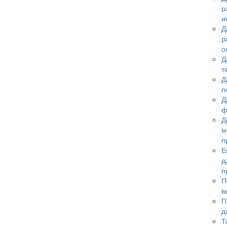
р
и
Д
р
о
Д
т
Д
п
Д
ф
Д
м
п
Е
д
п
П
в
П
д
Т