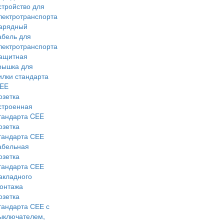
стройство для
лектротранспорта
арядный
абель для
лектротранспорта
ащитная
рышка для
илки стандарта
EE
озетка
строенная
тандарта CEE
озетка
тандарта СЕЕ
абельная
озетка
тандарта СЕЕ
акладного
онтажа
озетка
тандарта СЕЕ с
ыключателем,