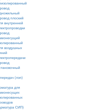
еизолированный
ровод
дножильный
ровод плоский
ля внутренней
лектропроводки
ровод
амонесущий
золированный
ля воздушных
иний
лектропередачи
ровод
становочный
передач (лэп)
рматура для
амонесущих
золированных
роводов
арматура СИП)