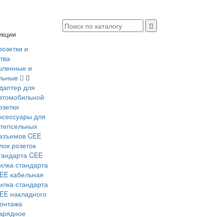
укции
розетки и
тва
ленные и
льные
даптер для
втомобильной
озетки
ксессуары для
тепсельных
азъемов CEE
лок розеток
тандарта CEE
илка стандарта
EE кабельная
илка стандарта
EE накладного
онтажа
арядное