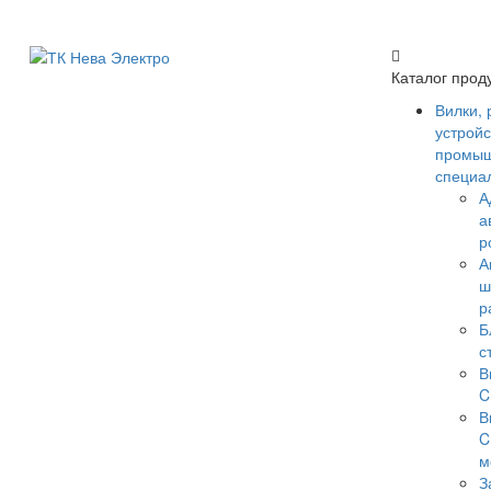
Каталог прод
Вилки, 
устройс
промыш
специа
А
а
р
А
ш
р
Б
с
В
C
В
C
м
З