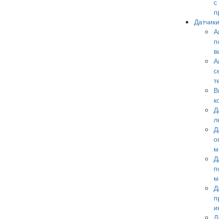
с
п
Датчик
А
п
в
А
с
т
В
к
Д
л
Д
о
м
Д
п
м
Д
п
и
Д