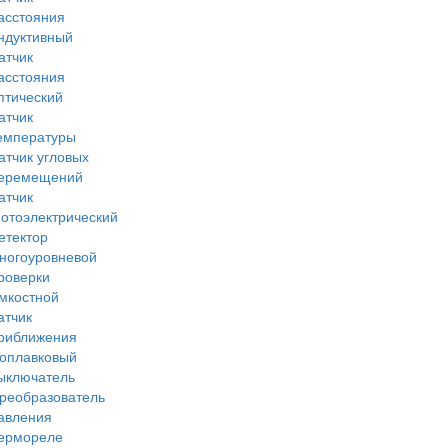
асстояния
ндуктивный
атчик
асстояния
птический
атчик
емпературы
атчик угловых
еремещений
атчик
отоэлектрический
етектор
ногоуровневой
роверки
мкостной
атчик
риближения
оплавковый
ыключатель
реобразователь
авления
ермореле