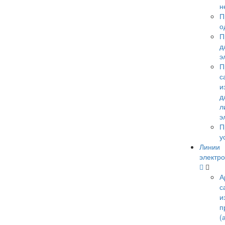
н
П
о
П
д
э
П
с
и
д
л
э
П
у
Линии
электро
А
с
и
п
(