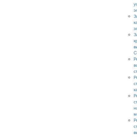
у
э
З
к
э
З
к
в
C
Р
в
с
Р
с
к
Р
с
н
м
Р
с
в