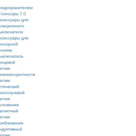
редохранителем
и/сенсоры
ксессуары для
озиционного
ыключателя
ксессуары для
енсорной
ехники
ыключатель
онцевой
атчик
юминесцентности
атчик
птический
ноголучевой
атчик
оложения
агнитный
атчик
риближения
ндуктивный
атчик