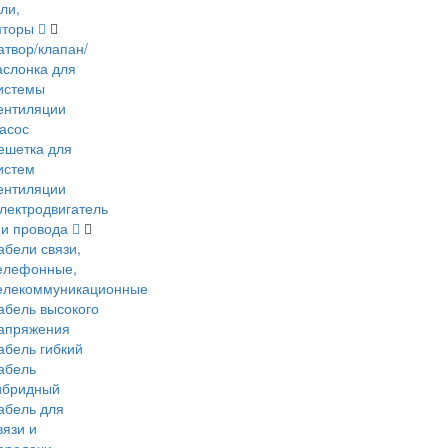
ли,
яторы
атвор/клапан/
аслонка для
истемы
ентиляции
асос
ешетка для
истем
ентиляции
лектродвигатель
 и провода
абели связи,
елефонные,
елекоммуникационные
абель высокого
апряжения
абель гибкий
абель
ибридный
абель для
вязи и