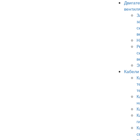
Двигате
вентил
З
з
с
в
Н
Р
с
в
Э
Кабели
К
т
т
К
н
К
К
г
К
с