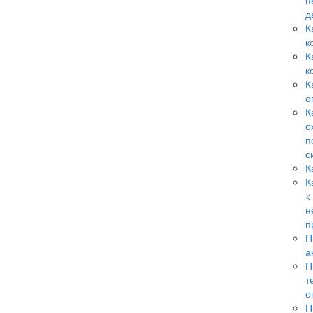
п
д
К
к
К
к
К
о
К
о
п
с
К
К
<
н
п
П
а
П
т
о
П