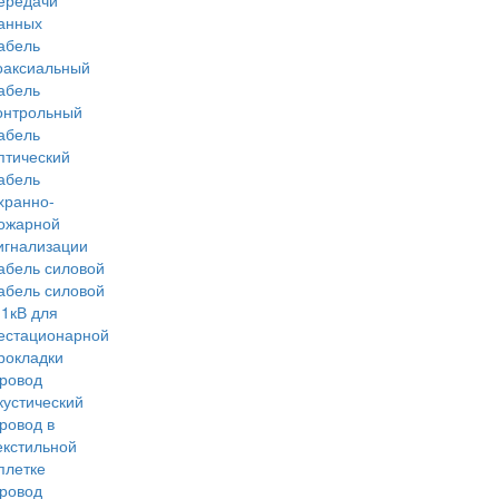
ередачи
анных
абель
оаксиальный
абель
онтрольный
абель
птический
абель
хранно-
ожарной
игнализации
абель силовой
абель силовой
 1кВ для
естационарной
рокладки
ровод
кустический
ровод в
екстильной
плетке
ровод