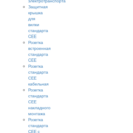
электротранспорта
Защитная
крышка
для
вилки
стандарта
CEE
Розетка
встроенная
стандарта
CEE
Розетка
стандарта
СЕЕ
кабельная
Розетка
стандарта
СЕЕ
накладного
монтажа
Розетка
стандарта
СЕЕ с