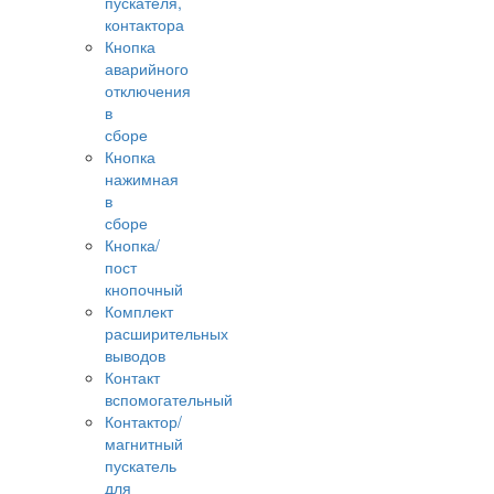
пускателя,
контактора
Кнопка
аварийного
отключения
в
сборе
Кнопка
нажимная
в
сборе
Кнопка/
пост
кнопочный
Комплект
расширительных
выводов
Контакт
вспомогательный
Контактор/
магнитный
пускатель
для