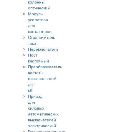
колонны
оптический
Модуль
усилителя
для
контакторов
Ограничитель
тока
Переключатель
Пост
кнопочный
Преобразователь
частоты
низковольтный
до 1
кВ
Привод
для
силовых
автоматических
выключателей
электрический
Радиоэлектронные