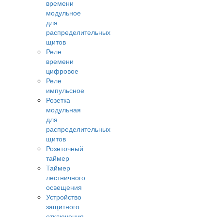
времени
модульное
для
распределительных
щитов
Реле
времени
цифровое
Реле
импульсное
Розетка
модульная
для
распределительных
щитов
Розеточный
таймер
Таймер
лестничного
освещения
Устройство
защитного
отключения