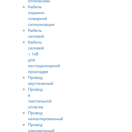
оптический
Кабель
охранно-
пожарной
сигнализации
Кабель
силовой
Кабель
силовой
< 1кВ
для
нестационарной
прокладки
Провод
акустический
Провод
в
текстильной
оплетке
Провод
неизолированный
Провод
одножильный