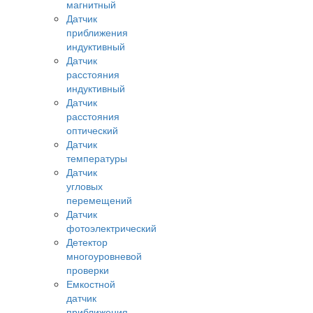
магнитный
Датчик
приближения
индуктивный
Датчик
расстояния
индуктивный
Датчик
расстояния
оптический
Датчик
температуры
Датчик
угловых
перемещений
Датчик
фотоэлектрический
Детектор
многоуровневой
проверки
Емкостной
датчик
приближения