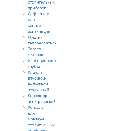
отопительных
приборов
Дефлектор
для
системы
вентиляции
Жидкий
теплоноситель
Завеса
тепловая
Изоляционная
трубка
Клапан
впускной/
выпускной
воздушный
Конвектор
электрический
Консоль
для
монтажа
отопительных
приборов/