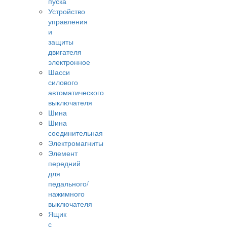
пуска
Устройство
управления
и
защиты
двигателя
электронное
Шасси
силового
автоматического
выключателя
Шина
Шина
соединительная
Электромагниты
Элемент
передний
для
педального/
нажимного
выключателя
Ящик
с