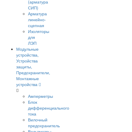
(арматура
СИП)
Арматура
линейно-
сцепная
Изоляторы
для
ЛЭП
Модульные
устройства,
Устройства
защиты,
Предохранители,
Монтажные
устройства
Амперметры
Блок
дифференциального
тока
Вилочный
предохранитель
Вольтметры