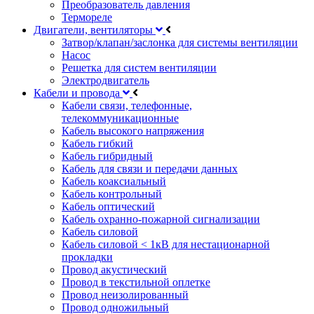
Преобразователь давления
Термореле
Двигатели, вентиляторы
Затвор/клапан/заслонка для системы вентиляции
Насос
Решетка для систем вентиляции
Электродвигатель
Кабели и провода
Кабели связи, телефонные,
телекоммуникационные
Кабель высокого напряжения
Кабель гибкий
Кабель гибридный
Кабель для связи и передачи данных
Кабель коаксиальный
Кабель контрольный
Кабель оптический
Кабель охранно-пожарной сигнализации
Кабель силовой
Кабель силовой < 1кВ для нестационарной
прокладки
Провод акустический
Провод в текстильной оплетке
Провод неизолированный
Провод одножильный