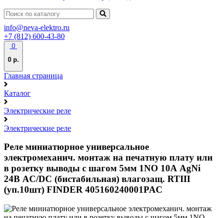
info@neva-elektro.ru
+7 (812) 600-43-80
0
0 р.
Главная страница
Каталог
Электрические реле
Электрические реле
Реле миниатюрное универсальное
электромеханич. монтаж на печатную плату или
в розетку выводы с шагом 5мм 1NO 10А AgNi
24В AC/DC (бистабильная) влагозащ. RTIII
(уп.10шт) FINDER 405160240001PAC