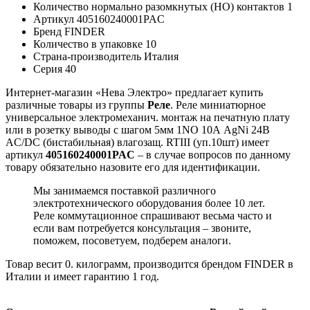
Количество нормально разомкнутых (НО) контактов
1
Артикул
405160240001PAC
Бренд
FINDER
Количество в упаковке
10
Страна-производитель
Италия
Серия
40
Интернет-магазин «Нева Электро» предлагает купить
различные товары из группы
Реле
. Реле миниатюрное
универсальное электромеханич. монтаж на печатную плату
или в розетку выводы с шагом 5мм 1NO 10А AgNi 24В
AC/DC (бистабильная) влагозащ. RTIII (уп.10шт) имеет
артикул
405160240001PAC
– в случае вопросов по данному
товару обязательно назовите его для идентификации.
Мы занимаемся поставкой различного
электротехнического оборудования более 10 лет.
Реле коммутационное спрашивают весьма часто и
если вам потребуется консультация – звоните,
поможем, посоветуем, подберем аналоги.
Товар весит 0. килограмм, производится брендом FINDER в
Италии и имеет гарантию 1 год.