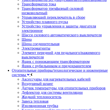
Трансформатор тока
Трансформатор трехфазный силовой
низковольтный
Управляющий переключатель в сборе
Устройство плавного пуска
Устройство управления и защиты двигателя
электронное
Шасси силового автоматического выключателя
Шина
Шина соединительная
Электромагниты
Элемент передний для педального/нажимного
выключателя
Ящик с понижающим трансформатором
Ящик с рубильником и предохранителем
Отопительные приборы/технологические и инженерные
системы
Аксессуары для нагревательных кабелей
Воздушный шланг
Датчик температуры для отопительных приборов
Дефлектор для системы вентиляции
Жидкий теплоноситель
Завеса тепловая
Изоляционная трубка