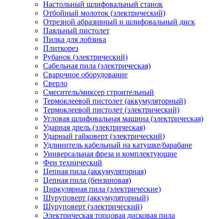
Настольный шлифовальный станок
Отбойный молоток (электрический)
Отрезной абразивный и шлифовальный диск
Паяльный пистолет
Пилка для лобзика
Плиткорез
Рубанок (электрический)
Сабельная пила (электрическая)
Сварочное оборудование
Сверло
Смеситель/миксер строительный
Термоклеевой пистолет (аккумуляторный)
Термоклеевой пистолет (электрический)
Угловая шлифовальная машина (электрическая)
Ударная дрель (электрическая)
Ударный гайковерт (электрический)
Удлинитель кабельный на катушке/барабане
Универсальная фреза и комплектующие
Фен технический
Цепная пила (аккумуляторная)
Цепная пила (бензиновая)
Циркулярная пила (электрические)
Шуруповерт (аккумуляторный)
Шуруповерт (электрический)
Электрическая торцовая дисковая пила