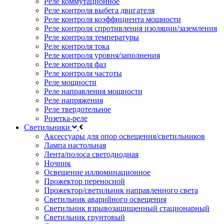
Реле коммутационное
Реле контроля выбега двигателя
Реле контроля коэффициента мощности
Реле контроля спротивления изоляции/заземления
Реле контроля температуры
Реле контроля тока
Реле контроля уровня/заполнения
Реле контроля фаз
Реле контроля частоты
Реле мощности
Реле направления мощности
Реле напряжения
Реле твердотельное
Розетка-реле
Светильники
Аксессуары для опор освещения/светильников
Лампа настольная
Лента/полоса светодиодная
Ночник
Освещение иллюминационное
Прожектор переносной
Прожектор/светильник направленного света
Светильник аварийного освещения
Светильник взрывозащищенный стационарный
Светильник грунтовый