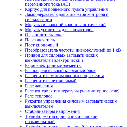
переменного тока (АС)
Корпус для подвесного пульта управления
Ламподержатель для аппаратов контроля и
сигнализации
Модуль сигнальной колонны оптический
Модуль усилителя для контакторов
Ограничитель тока
Переключатель
Пост кнопочный
Преобразователь частоты низковольтный до 1 кВ
Привод для силовых автоматических
выключателей электрический
Радиоэлектронные элементы
Распределительный клеммный блок
Расцепитель минимального напряжения
Расцепитель независимый
Реле давления
Реле контроля температуры (термисторное реле)
Реле тепловое
Рукоятка управления силовым автоматическим
выключателем
Стабилизаторы напряжения
Трансформатор однофазный силовой
низковольтный
Трансформатор регулируемый/автотрансформатор