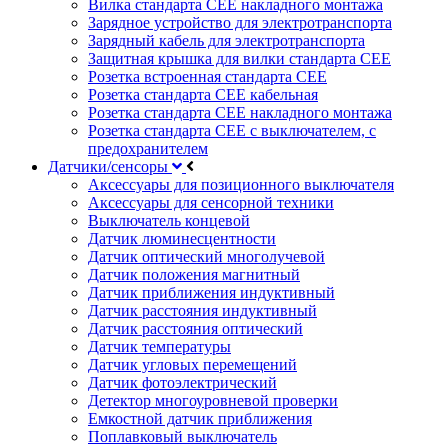
Вилка стандарта CEE накладного монтажа
Зарядное устройство для электротранспорта
Зарядный кабель для электротранспорта
Защитная крышка для вилки стандарта CEE
Розетка встроенная стандарта CEE
Розетка стандарта СЕЕ кабельная
Розетка стандарта СЕЕ накладного монтажа
Розетка стандарта СЕЕ с выключателем, с
предохранителем
Датчики/сенсоры
Аксессуары для позиционного выключателя
Аксессуары для сенсорной техники
Выключатель концевой
Датчик люминесцентности
Датчик оптический многолучевой
Датчик положения магнитный
Датчик приближения индуктивный
Датчик расстояния индуктивный
Датчик расстояния оптический
Датчик температуры
Датчик угловых перемещений
Датчик фотоэлектрический
Детектор многоуровневой проверки
Емкостной датчик приближения
Поплавковый выключатель