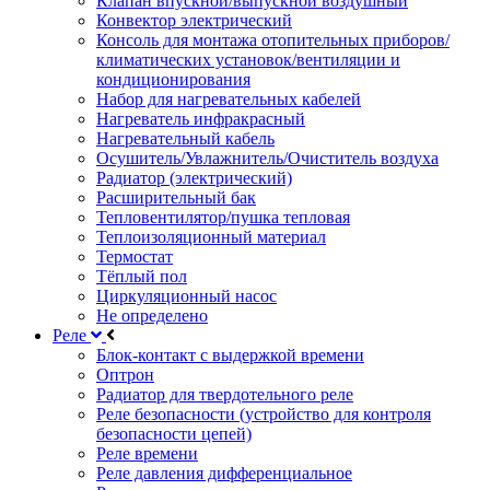
Клапан впускной/выпускной воздушный
Конвектор электрический
Консоль для монтажа отопительных приборов/
климатических установок/вентиляции и
кондиционирования
Набор для нагревательных кабелей
Нагреватель инфракрасный
Нагревательный кабель
Осушитель/Увлажнитель/Очиститель воздуха
Радиатор (электрический)
Расширительный бак
Тепловентилятор/пушка тепловая
Теплоизоляционный материал
Термостат
Тёплый пол
Циркуляционный насос
Не определено
Реле
Блок-контакт с выдержкой времени
Оптрон
Радиатор для твердотельного реле
Реле безопасности (устройство для контроля
безопасности цепей)
Реле времени
Реле давления дифференциальное