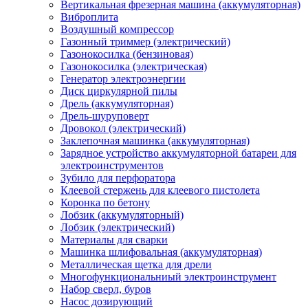
Вертикальная фрезерная машина (аккумуляторная)
Виброплита
Воздушный компрессор
Газонный триммер (электрический)
Газонокосилка (бензиновая)
Газонокосилка (электрическая)
Генератор электроэнергии
Диск циркулярной пилы
Дрель (аккумуляторная)
Дрель-шуруповерт
Дровокол (электрический)
Заклепочная машинка (аккумуляторная)
Зарядное устройство аккумуляторной батареи для
электроинструментов
Зубило для перфоратора
Клеевой стержень для клеевого пистолета
Коронка по бетону
Лобзик (аккумуляторный)
Лобзик (электрический)
Материалы для сварки
Машинка шлифовальная (аккумуляторная)
Металлическая щетка для дрели
Многофункциональниый электроинструмент
Набор сверл, буров
Насос дозирующий